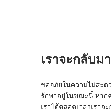
เราจะกลับมาอี
ขออภัยในความไม่สะดวก
รักษาอยู่ในขณะนี้ หา
เราได้ตลอดเวลาเราจะก